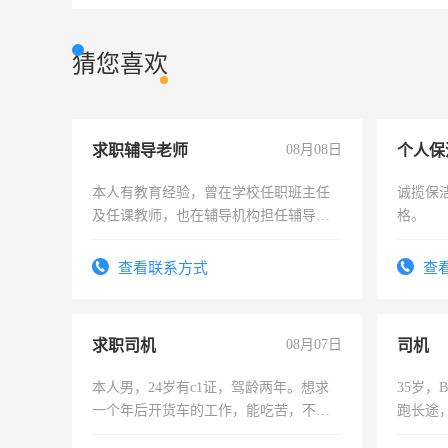
猜您喜欢
求职辅导老师
08月08日
个人保
本人有教育经验，曾在学校任职班主任
诚揽保
及任课教师，也在辅导机构担任辅导教
格。
师，求周一至周五辅导老师的工作
查看联系方式
查
求职司机
08月07日
司机
本人男，24岁有c1证，驾龄两年。想求
35岁
一个年后开货车的工作，能吃苦，不怕
跑长途
加班。
六，渣