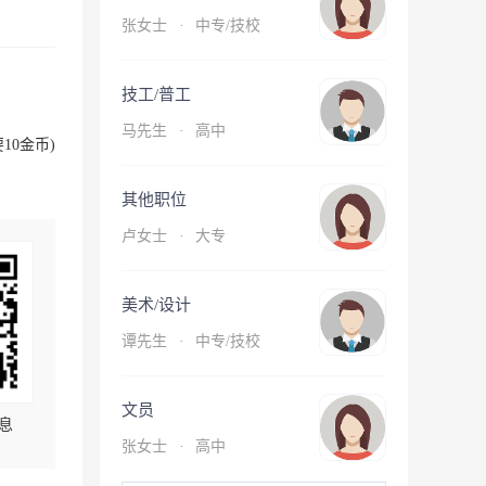
张女士
·
中专/技校
技工/普工
马先生
·
高中
10金币)
其他职位
卢女士
·
大专
美术/设计
谭先生
·
中专/技校
文员
息
张女士
·
高中