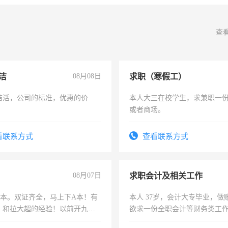
查
洁
08月08日
求职（寒假工）
洁活，公司的标准，优惠的价
本人大三在校学生，求兼职一
或者商场。
看联系方式
查看联系方式
08月07日
求职会计及相关工作
，B本。双证齐全，马上下A本！有
本人 37岁，会计大专毕业，做
，和拉大超的经验！以前开九米
欲求一份全职会计等财务类工
土车
计证