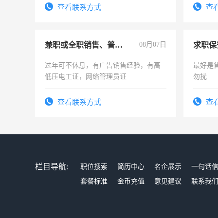
查看联系方式
查
兼职或全职销售、普工、维修
08月07日
求职保
过年可不休息，有广告销售经验，有高
最好是
低压电工证，网络管理员证
勿扰
查看联系方式
查
栏目导航:
职位搜索
简历中心
名企展示
一句话
套餐标准
金币充值
意见建议
联系我