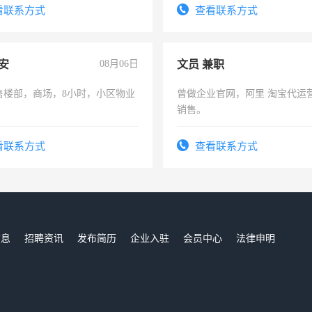
看联系方式
查看联系方式
安
08月06日
文员 兼职
售楼部，商场，8小时，小区物业
曾做企业官网，阿里 淘宝代运
销售。
看联系方式
查看联系方式
信息
招聘资讯
发布简历
企业入驻
会员中心
法律申明
们