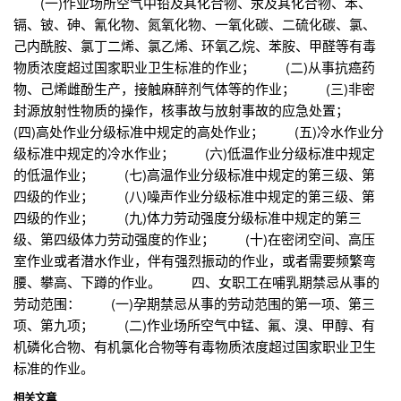
(一)作业场所空气中铅及其化合物、汞及其化合物、苯、
镉、铍、砷、氰化物、氮氧化物、一氧化碳、二硫化碳、氯、
己内酰胺、氯丁二烯、氯乙烯、环氧乙烷、苯胺、甲醛等有毒
物质浓度超过国家职业卫生标准的作业； (二)从事抗癌药
物、己烯雌酚生产，接触麻醉剂气体等的作业； (三)非密
封源放射性物质的操作，核事故与放射事故的应急处置；
(四)高处作业分级标准中规定的高处作业； (五)冷水作业分
级标准中规定的冷水作业； (六)低温作业分级标准中规定
的低温作业； (七)高温作业分级标准中规定的第三级、第
四级的作业； (八)噪声作业分级标准中规定的第三级、第
四级的作业； (九)体力劳动强度分级标准中规定的第三
级、第四级体力劳动强度的作业； (十)在密闭空间、高压
室作业或者潜水作业，伴有强烈振动的作业，或者需要频繁弯
腰、攀高、下蹲的作业。 四、女职工在哺乳期禁忌从事的
劳动范围： (一)孕期禁忌从事的劳动范围的第一项、第三
项、第九项； (二)作业场所空气中锰、氟、溴、甲醇、有
机磷化合物、有机氯化合物等有毒物质浓度超过国家职业卫生
标准的作业。
相关文章