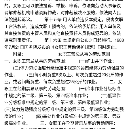
的，女职工可以依法投诉、举报、申诉，依法向劳动人事争议
调解仲裁机构申请调解仲裁，对仲裁裁决不服的，依法向人民
法院提起诉讼。 第十五条 用人单位违反本规定，侵害女职
工合法权益，造成女职工损害的，依法给予赔偿；用人单位及
其直接负责的主管人员和其他直接责任人员构成犯罪的，依法
追究刑事责任。 第十六条 本规定自公布之日起施行。1988
年7月21日国务院发布的《女职工劳动保护规定》同时废止。
附录： 女职工禁忌从事的劳动范围
一、女职工禁忌从事的劳动范围： (一)矿山井下作业；
(二)体力劳动强度分级标准中规定的第四级体力劳动强度的
作业； (三)每小时负重6次以上、每次负重超过20公斤的作
业，或者间断负重、每次负重超过25公斤的作业。 二、女
职工在经期禁忌从事的劳动范围： (一)冷水作业分级标准
中规定的第二级、第三级、第四级冷水作业； (二)低温作
业分级标准中规定的第二级、第三级、第四级低温作业；
(三)体力劳动强度分级标准中规定的第三级、第四级体力劳动强
度的作业； (四)高处作业分级标准中规定的第三级、第四
级高处作业。 三、女职工在孕期禁忌从事的劳动范围：