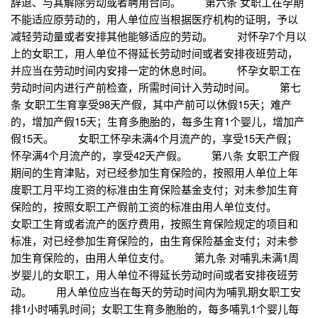
辞退、与其解除劳动或者聘用合同。 第六条 女职工在孕期
不能适应原劳动的，用人单位应当根据医疗机构的证明，予以
减轻劳动量或者安排其他能够适应的劳动。 对怀孕7个月以
上的女职工，用人单位不得延长劳动时间或者安排夜班劳动，
并应当在劳动时间内安排一定的休息时间。 怀孕女职工在
劳动时间内进行产前检查，所需时间计入劳动时间。 第七
条 女职工生育享受98天产假，其中产前可以休假15天；难产
的，增加产假15天；生育多胞胎的，每多生育1个婴儿，增加产
假15天。 女职工怀孕未满4个月流产的，享受15天产假；
怀孕满4个月流产的，享受42天产假。 第八条 女职工产假
期间的生育津贴，对已经参加生育保险的，按照用人单位上年
度职工月平均工资的标准由生育保险基金支付；对未参加生育
保险的，按照女职工产假前工资的标准由用人单位支付。
女职工生育或者流产的医疗费用，按照生育保险规定的项目和
标准，对已经参加生育保险的，由生育保险基金支付；对未参
加生育保险的，由用人单位支付。 第九条 对哺乳未满1周
岁婴儿的女职工，用人单位不得延长劳动时间或者安排夜班劳
动。 用人单位应当在每天的劳动时间内为哺乳期女职工安
排1小时哺乳时间；女职工生育多胞胎的，每多哺乳1个婴儿每